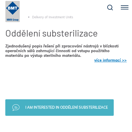
Menu
Delivery of Investment Units
Oddělení substerilizace
Zjednodušený popis řešení při zpracování nástrojů v blízkosti
operačních sálů zahrnující činnosti od vstupu použitého
materiálu po výstup sterilního materiálu.
více informací >>
I AM INTERESTED IN ODDĚLENÍ SUBSTERILIZACE