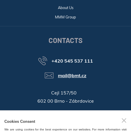
About Us
MMM Group
CONTACTS
+420 545 537 111
mail@bmt.cz
Cejl 157/50
602 00 Brno - Zábrdovice
46346996
Company ID:
Cookies Consent
GPS:
49°11'55.196"N, 16°37'19.559"E
We are using cookies for the best experience on our websites. For more information visit